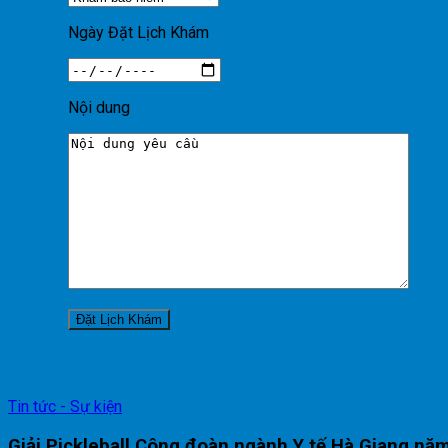
Ngày Đặt Lịch Khám
Nội dung
Tin tức - Sự kiện
Giải Pickleball Công đoàn ngành Y tế Hà Giang nă