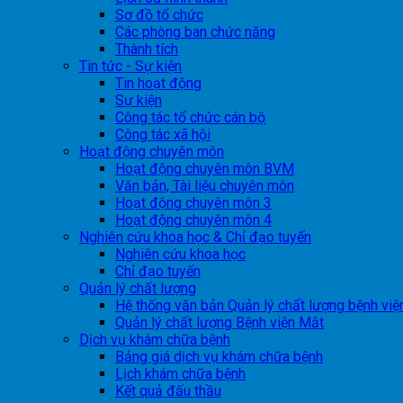
Sơ đồ tổ chức
Các phòng ban chức năng
Thành tích
Tin tức - Sự kiện
Tin hoạt động
Sự kiện
Công tác tổ chức cán bộ
Công tác xã hội
Hoạt động chuyên môn
Hoạt động chuyên môn BVM
Văn bản, Tài liệu chuyên môn
Hoạt động chuyên môn 3
Hoạt động chuyên môn 4
Nghiên cứu khoa học & Chỉ đạo tuyến
Nghiên cứu khoa học
Chỉ đạo tuyến
Quản lý chất lượng
Hệ thống văn bản Quản lý chất lượng bệnh việ
Quản lý chất lượng Bệnh viện Mắt
Dịch vụ khám chữa bệnh
Bảng giá dịch vụ khám chữa bệnh
Lịch khám chữa bệnh
Kết quả đấu thầu