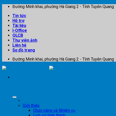
Skip
Đường Minh khai, phường Hà Giang 2 - Tỉnh Tuyên Quang
to
Tin tức
content
Hỗ trợ
Tài liệu
I-Office
QLCB
Thư viện ảnh
Liên hệ
Sơ đồ trang
Đường Minh khai, phường Hà Giang 2 - Tỉnh Tuyên Quang
Giới thiệu
Chức năng và Nhiệm vụ
Lịch sử hình thành