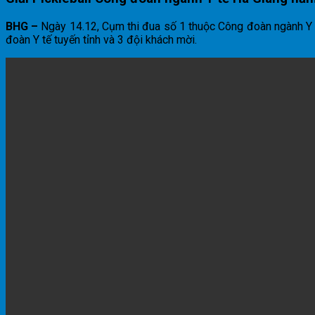
BHG –
Ngày 14.12, Cụm thi đua số 1 thuộc Công đoàn ngành Y t
đoàn Y tế tuyến tỉnh và 3 đội khách mời.