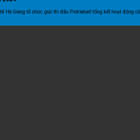
ế Hà Giang tổ chức giải thi đấu Pickleball tổng kết hoạt động cô