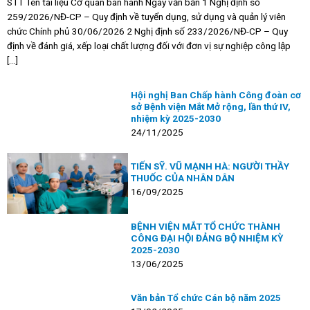
STT Tên tài liệu Cơ quan ban hành Ngày văn bản 1 Nghị định số
259/2026/NĐ-CP – Quy định về tuyển dụng, sử dụng và quản lý viên
chức Chính phủ 30/06/2026 2 Nghị định số 233/2026/NĐ-CP – Quy
định về đánh giá, xếp loại chất lượng đối với đơn vị sự nghiệp công lập
[...]
Hội nghị Ban Chấp hành Công đoàn cơ
sở Bệnh viện Mắt Mở rộng, lần thứ IV,
nhiệm kỳ 2025-2030
24/11/2025
TIẾN SỸ. VŨ MẠNH HÀ: NGƯỜI THẦY
THUỐC CỦA NHÂN DÂN
16/09/2025
BỆNH VIỆN MẮT TỔ CHỨC THÀNH
CÔNG ĐẠI HỘI ĐẢNG BỘ NHIỆM KỲ
2025-2030
13/06/2025
Văn bản Tổ chức Cán bộ năm 2025