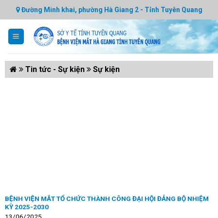
Skip
Đường Minh khai, phường Hà Giang 2 - Tỉnh Tuyên Quang
to
content
Tin tức - Sự kiện
Sự kiện
BỆNH VIỆN MẮT TỔ CHỨC THÀNH CÔNG ĐẠI HỘI ĐẢNG BỘ NHIỆM
KỲ 2025-2030
13/06/2025