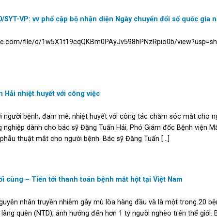
/SYT-VP: vv phổ cập bộ nhận diện Ngày chuyển đổi số quốc gia 
ogle.com/file/d/1w5X1t19cqQKBm0PAyJv598hPNzRpio0b/view?usp=sh
 Hải nhiệt huyết với công việc
i người bệnh, đam mê, nhiệt huyết với công tác chăm sóc mắt cho n
 nghiệp dành cho bác sỹ Đặng Tuấn Hải, Phó Giám đốc Bệnh viện Mắ
phẫu thuật mắt cho người bệnh. Bác sỹ Đặng Tuấn [...]
 cùng – Tiến tới thanh toán bệnh mắt hột tại Việt Nam
guyên nhân truyền nhiễm gây mù lòa hàng đầu và là một trong 20 bệ
ị lãng quên (NTD), ảnh hưởng đến hơn 1 tỷ người nghèo trên thế giới. 