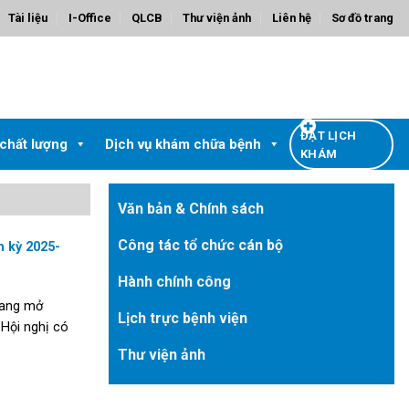
Tài liệu
I-Office
QLCB
Thư viện ảnh
Liên hệ
Sơ đồ trang
ĐẶT LỊCH
 chất lượng
Dịch vụ khám chữa bệnh
KHÁM
Văn bản & Chính sách
Công tác tổ chức cán bộ
m kỳ 2025-
Hành chính công
iang mở
Lịch trực bệnh viện
 Hội nghị có
Thư viện ảnh