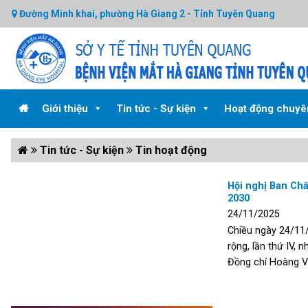
Skip
Đường Minh khai, phường Hà Giang 2 - Tỉnh Tuyên Quang
to
content
Giới thiệu
Tin tức - Sự kiện
Hoạt động chuy
Tin tức - Sự kiện
Tin hoạt động
Hội nghị Ban Chấ
2030
24/11/2025
Chiều ngày 24/11
rộng, lần thứ IV,
Đồng chí Hoàng Vă