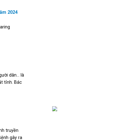
năm 2024
aring
gười dân… là
t tỉnh. Bác
nh truyền
Bệnh gây ra